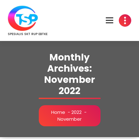
Skip
to
content
SPESIALIS SKT RUP EBTKE
Monthly
Archives:
November
2022
Home
-
2022
-
November