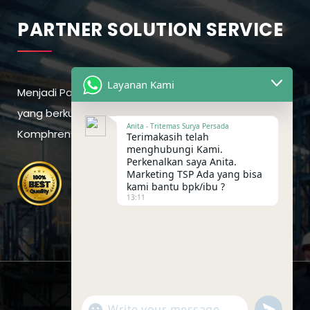
PARTNER SOLUTION SERVICE
Layanan Kami
Menjadi Partner Solusi terdepan dengan pelayanan
yang berkualitas. Memberikan Jasa Secara
Anita - Tritemas Surya Persada
Komphrensif demi kepuasan pelanggan
Terimakasih telah
menghubungi Kami.
Perkenalkan saya Anita.
Marketing TSP Ada yang bisa
kami bantu bpk/ibu ?
13:11
undefin