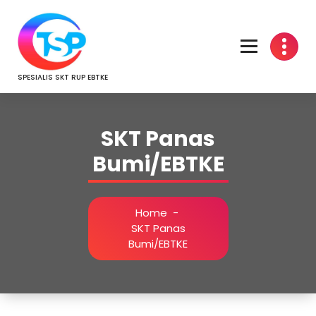
Skip
to
content
SPESIALIS SKT RUP EBTKE
SKT Panas
Bumi/EBTKE
Home
-
SKT Panas
Bumi/EBTKE