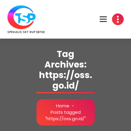
Skip
to
content
SPESIALIS SKT RUP EBTKE
Tag
Archives:
https://oss.
go.id/
Home
-
Posts tagged
"https://oss.go.id/"