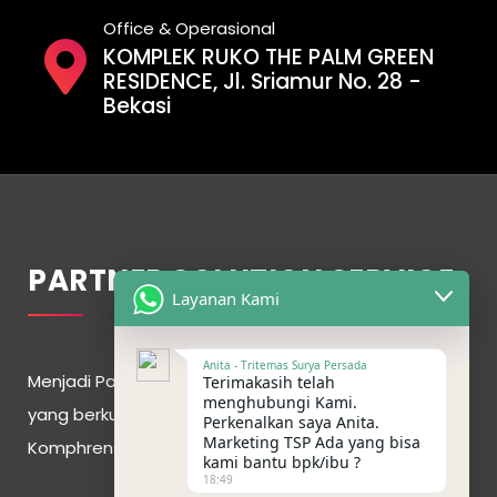
Office & Operasional
KOMPLEK RUKO THE PALM GREEN
RESIDENCE, Jl. Sriamur No. 28 -
Bekasi
PARTNER SOLUTION SERVICE
Layanan Kami
Anita - Tritemas Surya Persada
Menjadi Partner Solusi terdepan dengan pelayanan
Terimakasih telah
menghubungi Kami.
yang berkualitas. Memberikan Jasa Secara
Perkenalkan saya Anita.
Marketing TSP Ada yang bisa
Komphrensif demi kepuasan pelanggan
kami bantu bpk/ibu ?
18:49