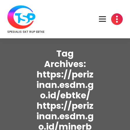
Skip
to
content
SPESIALIS SKT RUP EBTKE
Tag
Archives:
https://periz
inan.esdm.g
o.id/ebtke/
https://periz
inan.esdm.g
o.id/minerb