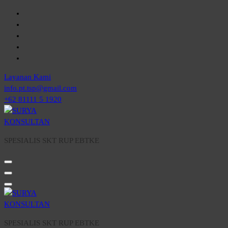
Skip
to
content
Layanan Kami
info.pt.tsp@gmail.com
+62 81111 5 1920
SPESIALIS SKT RUP EBTKE
SPESIALIS SKT RUP EBTKE