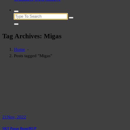
Search
for:
Tag Archives: Migas
Home
-
Posts tagged "Migas"
21
Nov, 2022
SKT Panas Bumi/RUP