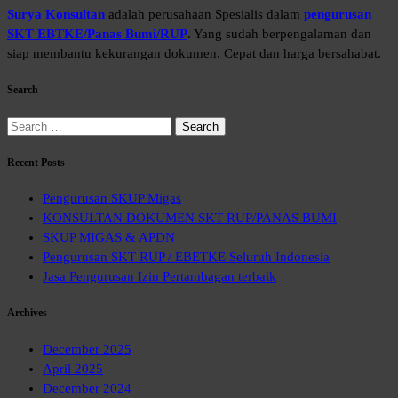
Surya Konsultan
adalah perusahaan Spesialis dalam
pengurusan
SKT EBTKE/Panas Bumi/RUP
. Yang sudah berpengalaman dan
siap membantu kekurangan dokumen. Cepat dan harga bersahabat.
Search
Search
for:
Recent Posts
Pengurusan SKUP Migas
KONSULTAN DOKUMEN SKT RUP/PANAS BUMI
SKUP MIGAS & APDN
Pengurusan SKT RUP / EBETKE Seluruh Indonesia
Jasa Pengurusan Izin Pertambagan terbaik
Archives
December 2025
April 2025
December 2024