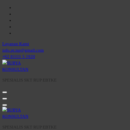
Skip
to
content
Layanan Kami
info.pt.tsp@gmail.com
+62 81111 5 1920
SPESIALIS SKT RUP EBTKE
SPESIALIS SKT RUP EBTKE