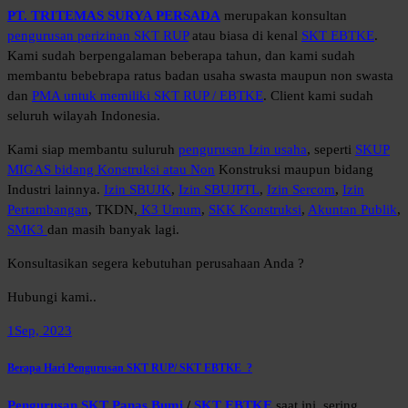
PT. TRITEMAS SURYA PERSADA
merupakan konsultan
pengurusan perizinan SKT RUP
atau biasa di kenal
SKT EBTKE
.
Kami sudah berpengalaman beberapa tahun, dan kami sudah
membantu bebebrapa ratus badan usaha swasta maupun non swasta
dan
PMA untuk memiliki SKT RUP / EBTKE
. Client kami sudah
seluruh wilayah Indonesia.
Kami siap membantu suluruh
pengurusan Izin usaha
, seperti
SKUP
MIGAS bidang Konstruksi atau Non
Konstruksi maupun bidang
Industri lainnya.
Izin SBUJK
,
Izin SBUJPTL
,
Izin Sercom
,
Izin
Pertambangan
, TKDN,
K3 Umum
,
SKK Konstruksi
,
Akuntan Publik
,
SMK3
dan masih banyak lagi.
Konsultasikan segera kebutuhan perusahaan Anda ?
Hubungi kami..
1
Sep, 2023
Berapa Hari Pengurusan SKT RUP/ SKT EBTKE ?
Pengurusan SKT Panas Bumi
/
SKT EBTKE
saat ini, sering