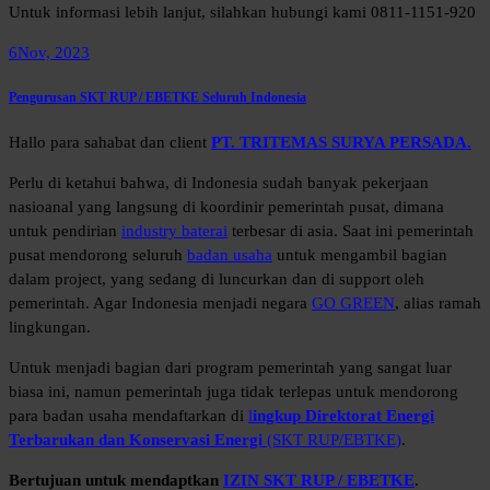
Untuk informasi lebih lanjut, silahkan hubungi kami 0811-1151-920
6
Nov, 2023
Pengurusan SKT RUP / EBETKE Seluruh Indonesia
Hallo para sahabat dan client
PT. TRITEMAS SURYA PERSADA.
Perlu di ketahui bahwa, di Indonesia sudah banyak pekerjaan
nasioanal yang langsung di koordinir pemerintah pusat, dimana
untuk pendirian
industry baterai
terbesar di asia. Saat ini pemerintah
pusat mendorong seluruh
badan usaha
untuk mengambil bagian
dalam project, yang sedang di luncurkan dan di support oleh
pemerintah. Agar Indonesia menjadi negara
GO GREEN
, alias ramah
lingkungan.
Untuk menjadi bagian dari program pemerintah yang sangat luar
biasa ini, namun pemerintah juga tidak terlepas untuk mendorong
para badan usaha mendaftarkan di
l
ingkup Direktorat Energi
Terbarukan dan Konservasi Energi
(SKT RUP/EBTKE)
.
Bertujuan untuk mendaptkan
IZIN SKT RUP / EBETKE
.