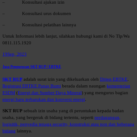
– Konsultasi ajukan izin
– Konsultasi urus dokumen
– Konsultasi pelatihan lainnya
Untuk Informasi lebih lanjut, silahkan hubungi kami di No Tlp/Wa
0811.115.1920
19
Sep, 2023
Jasa Pengurusan SKT RUP / EBTKE
SKT RUP
adalah surat izin yang dikeluarkan oleh
Ditjen EBTKE
.
Registrasi EBTKE Panas Bumi
berada dalam naungan
kementerian
ESDM
(
Energi dan Sumber Daya Mineral
) yang mengurus bagian
energi baru terbarukan dan konversi energi
.
SKT RUP
sebuah izin usaha yang di peruntukan kepada badan
usaha, yang bergerak di bidang tertentu, seperti
perdagangan,
logisitik, penyedia tenaga security, konstruksi atau non dan beberapa
bidang
lainnya.