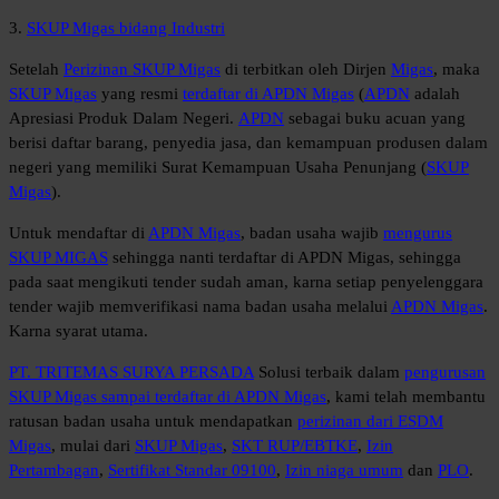
3.
SKUP Migas bidang Industri
Setelah
Perizinan SKUP Migas
di terbitkan oleh Dirjen
Migas
, maka
SKUP Migas
yang resmi
terdaftar di APDN Migas
(
APDN
adalah
Apresiasi Produk Dalam Negeri.
APDN
sebagai buku acuan yang
berisi daftar barang, penyedia jasa, dan kemampuan produsen dalam
negeri yang memiliki Surat Kemampuan Usaha Penunjang (
SKUP
Migas
).
Untuk mendaftar di
APDN Migas
, badan usaha wajib
mengurus
SKUP MIGAS
sehingga nanti terdaftar di APDN Migas, sehingga
pada saat mengikuti tender sudah aman, karna setiap penyelenggara
tender wajib memverifikasi nama badan usaha melalui
APDN Migas
.
Karna syarat utama.
PT. TRITEMAS SURYA PERSADA
Solusi terbaik dalam
pengurusan
SKUP Migas sampai terdaftar di APDN Migas
, kami telah membantu
ratusan badan usaha untuk mendapatkan
perizinan dari ESDM
Migas
, mulai dari
SKUP Migas
,
SKT RUP/EBTKE
,
Izin
Pertambagan
,
Sertifikat Standar 09100
,
Izin niaga umum
dan
PLO
.