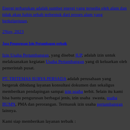
Energi terbarukan adalah sumber energi yang tersedia oleh alam dan
tidak akan habis sebab terbentuk dari proses alam yang
berkelanjutan
.
2
Nov, 2023
Jasa Pengurusan Izin Pertambagan terbaik
Izin Usaha Pertambangan
, yang disebut
IUP
, adalah izin untuk
melaksanakan kegiatan
Usaha Pertambangan
yang di keluarkan oleh
pemerintah pusat.
PT. TRITEMAS SURYA PERSADA
adalah perusahaan yang
bergerak dibidang layanan konsultasi dokumen dan sekaligus
memberikan pendapingan sampai
izin usaha
terbit. Selain itu kami
bisa bantu pengurusan berbagai jenis, izin usaha swasta,
usaha
BUMN
, PMA dan perorangan. Termasuk izin usaha
pertambangan
lainnya.
Kami siap memberikan layanan terbaik :