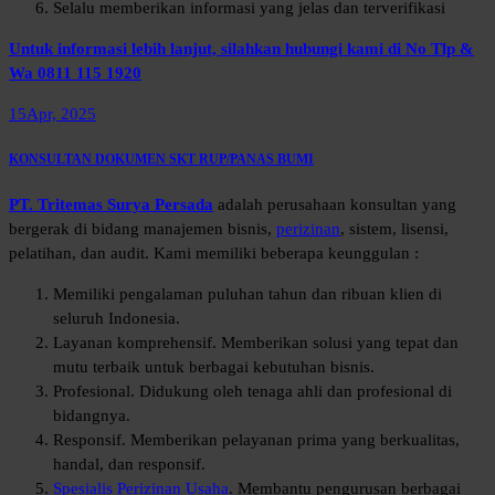
Selalu memberikan informasi yang jelas dan terverifikasi
Untuk informasi lebih lanjut, silahkan hubungi kami di No Tlp &
Wa 0811 115 1920
15
Apr, 2025
KONSULTAN DOKUMEN SKT RUP/PANAS BUMI
PT. Tritemas Surya Persada
adalah perusahaan konsultan yang
bergerak di bidang manajemen bisnis,
perizinan
, sistem, lisensi,
pelatihan, dan audit. Kami memiliki beberapa keunggulan :
Memiliki pengalaman puluhan tahun dan ribuan klien di
seluruh Indonesia.
Layanan komprehensif. Memberikan solusi yang tepat dan
mutu terbaik untuk berbagai kebutuhan bisnis.
Profesional. Didukung oleh tenaga ahli dan profesional di
bidangnya.
Responsif. Memberikan pelayanan prima yang berkualitas,
handal, dan responsif.
Spesialis Perizinan Usaha
. Membantu pengurusan berbagai